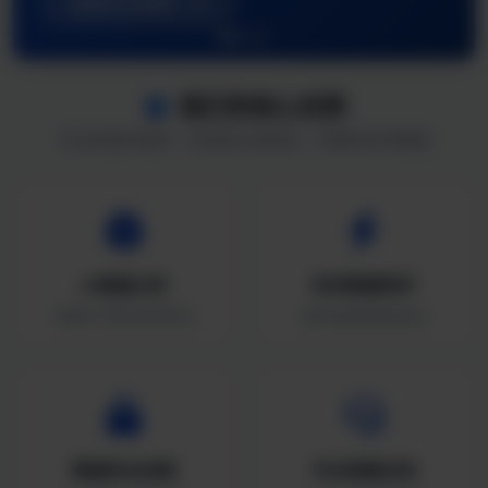
查看数据看板
我们的核心优势
专业的技术团队 · 先进的分析算法 · 可靠的实时数据
AI智能分析
实时数据同步
深度学习算法持续优化
毫秒级数据更新延迟
数据安全加密
专业客服支持