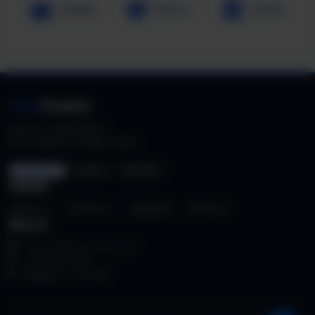
深蓝智能
数据工场
云擎科技
Data
Predict
加拿大28 智能预测系统
基于大数据分析与机器学习模型
ISO 27001
GDPR
SSL加密
快速导航
加拿大28
台湾PC28
隐私政策
用户协议
联系方式
service@datapredict.com
400-888-9999
数据加密 · 安全可靠