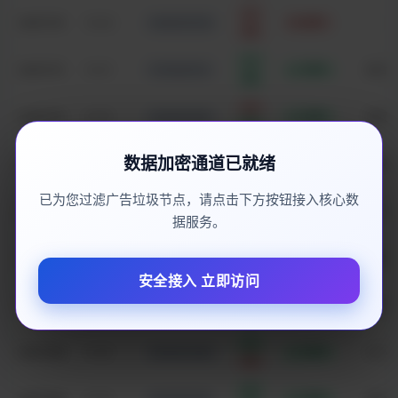
大
3467376
14:44
4+6+3=13
未中
-
双
小
3467375
14:41
7+4+0=11
命中
组合
单
大
3467374
14:37
3+5+2=10
命中
单双
双
大
数据加密通道已就绪
3467373
14:34
0+1+5=06
命中
单双
双
已为您过滤广告垃圾节点，请点击下方按钮接入核心数
大
3467372
14:30
9+7+2=18
命中
大小
据服务。
单
小
3467371
14:27
7+0+4=11
命中
组合
单
安全接入 立即访问
小
3467370
14:23
9+9+7=25
命中
单双
单
大
3467369
14:20
6+9+3=18
命中
大小
单
大