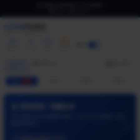
数据安全加密传输
实时同步更新
帮助中心
商务合作
Data
Predict
加拿大28 · 智能预测引擎 v3.0
400
37
9.3%
组合
开启
数据样本
命中次数
准确率
当前模式
加拿大28
台湾PC28
算法引擎
组合
大小
单双
杀组
热门
大数据驱动决策
实时分析开奖数据，提供
累积海量历史数据，通过机器学习持续
准确率。