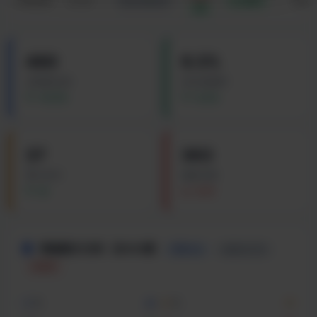
3466384
03:46
6+7+8=21
命中
单双
单
480
9.3%
总数据记录
综合准确率
+12.5%
+3.2%
37
363
累计命中
偏差次数
+8
-2.1%
数据统计分析 · 近400期
号码 13
出现 37 次
9.3%
单
20
双
17