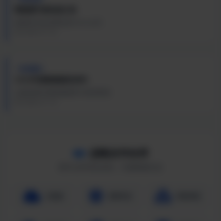
数据源升级完成公告
数据同步延迟降低至50ms以内
2026-07-16
行业资讯
2026年度数据报告发布
全面回顾年度数据趋势与预测表现
2026-07-14
战略合作伙伴
携手业界领先机构，共建数据生态
云数据
智算科技
数联网络