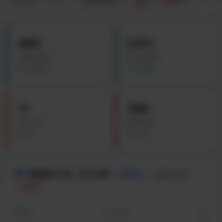
3467513
23:17
4+4+5=13
未中
-
双
480
2.8%
总数据记录
综合准确率
+12.5%
+3.2%
11
389
累计命中
偏差次数
+8
-2.1%
数据统计分析 · 近400期
号码 04
出现 11 次
2.8%
单
7
双
4