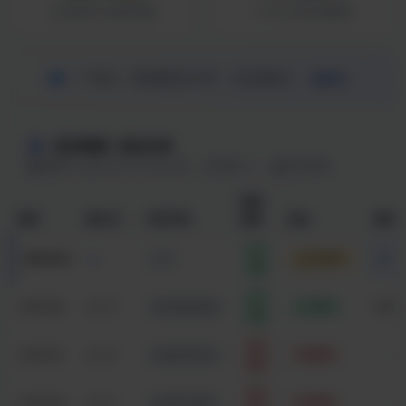
企业级SSL加密传输
7×24小时在线服务
广告位 · 数据服务合作 · 欢迎垂询
招商中
实时预测 · 组合分析
更新于 2026-08-10 00:24:58
算法 v1
黑马预测
预测
期号
倒计时
开奖号码
结果
状态
操作
小
--
3467533
--
预测中
双
小
3467532
00:23
0+4+0=04
命中
组合
双
大
3467531
00:20
9+0+4=13
未中
-
双
大
3467530
00:16
2+0+1=03
未中
-