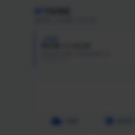
行业动态
最新资讯 · 技术更新 · 平台公告
技术更新
算法引擎 v3.0 正式上线
全新深度学习模型，预测准确率提升12%
2026-07-18
云数据
智算科技