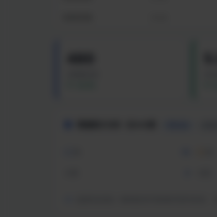
3466348
01:40
480
5
总数据记录
综合
+12.5%
+
数据统计分析 · 近400期
号码 08
出现 
单
10
双
大单
4
大双
后续开出号码：
18 18 21 17 10 18 17 07 13 13