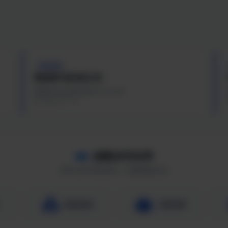
平台公告
数据源升级完成公告
数据同步延迟降低至50ms以内
2026-07-16
战略合作伙伴
携手业界领先机构，共建数据生态
数联网络
深蓝智能