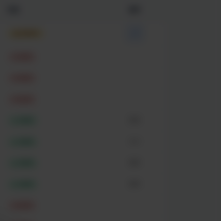
状态
操作
预测中
-
未中
-
未中
-
未中
组合
命中
大小
命中
组合
命中
组合
命中
-
未中