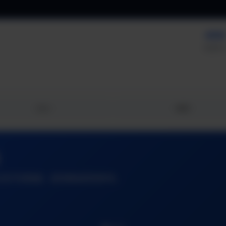
400
数据样
大小
单双
优化算法，提升预测准确率。