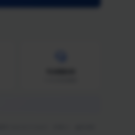
专业客服支持
7×24小时在线服务
更新于 2026-08-07 02:50:07
算法 v1
黑马预测