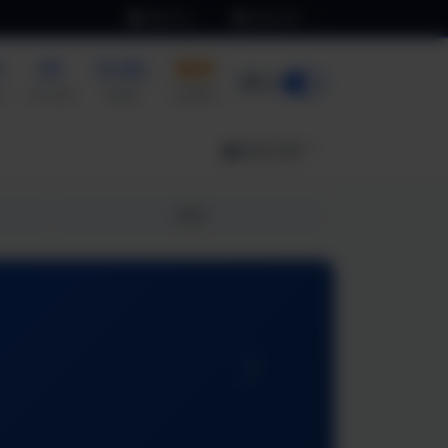
帮助中心
|
商务合作
|
21
5.3%
组合
开启
本
命中次数
准确率
当前模式
算法引擎
杀组